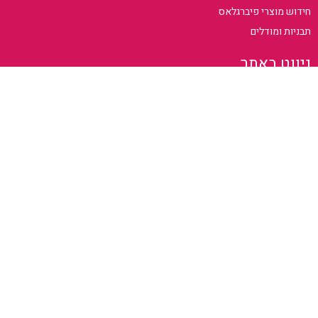
חידוש מוצרי פיברגלאס
תבניות ומודלים
ניווט באתר
דף הבית
המומחיות שלנו
פרויקטים
אודות
צור קשר
ניווט באתר
0502378808
anworkshop80@gmail.com
ראשון עד חמישי
9:00 – 17:00
בתיאום מראש
בר יוחאי 21 [בתוך חניון סוסה] תל אביב – יפו