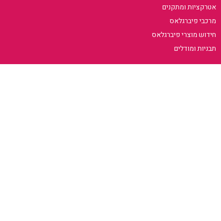
אטרקציות ומתקנים
מרכבי פיברגלאס
חידוש מוצרי פיברגלאס
תבניות ומודלים
ניווט באתר
דף הבית
המומחיות שלנו
פרויקטים
אודות
צור קשר
ניווט באתר
0502378808
anworkshop80@gmail.com
ראשון עד חמישי
9:00 – 17:00
בתיאום מראש